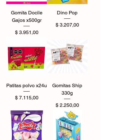
Gomita Docile
Dino Pop
Gajos x500gr
Precio
$ 3.207,00
Precio
$ 3.951,00
Patitas polvo x24u
Gomitas Ship
330g
Precio
$ 7.115,00
Precio
$ 2.250,00