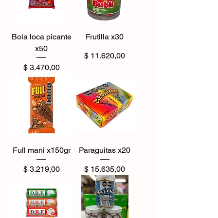
Bola loca picante
Frutilla x30
x50
Precio
$ 11.620,00
Precio
$ 3.470,00
Full mani x150gr
Paraguitas x20
Precio
Precio
$ 3.219,00
$ 15.635,00