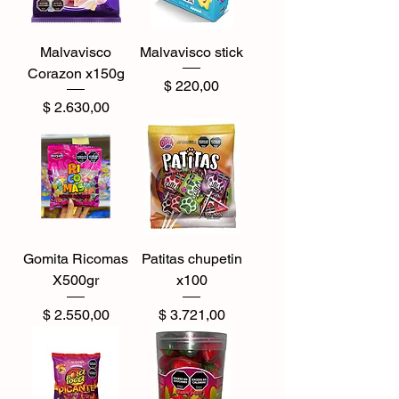
Malvavisco
Malvavisco stick
Corazon x150g
Precio
$ 220,00
Precio
$ 2.630,00
Gomita Ricomas
Patitas chupetin
X500gr
x100
Precio
Precio
$ 2.550,00
$ 3.721,00