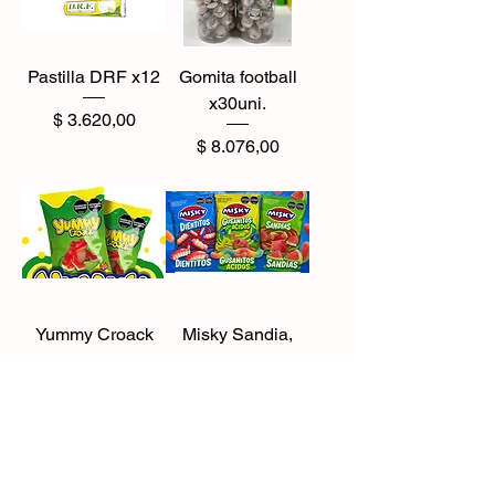
Pastilla DRF x12
Gomita football
x30uni.
Precio
$ 3.620,00
Precio
$ 8.076,00
Yummy Croack
Misky Sandia,
x10u
Gusano, Diente x
500gr
Precio
$ 6.210,00
Precio
$ 4.715,00