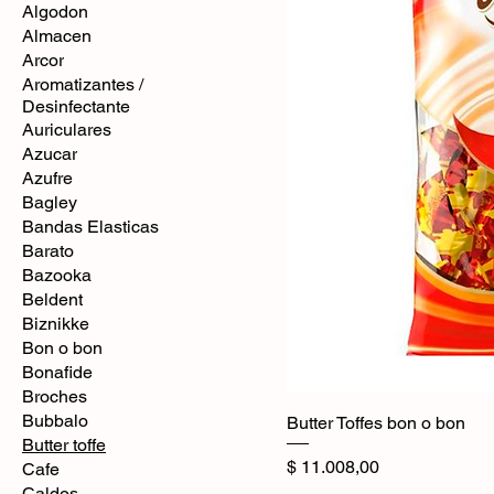
Algodon
Almacen
Arcor
Aromatizantes /
Desinfectante
Auriculares
Azucar
Azufre
Bagley
Bandas Elasticas
Barato
Bazooka
Beldent
Biznikke
Bon o bon
Bonafide
Broches
Bubbalo
Butter Toffes bon o bon
Butter toffe
Precio
$ 11.008,00
Cafe
Caldos