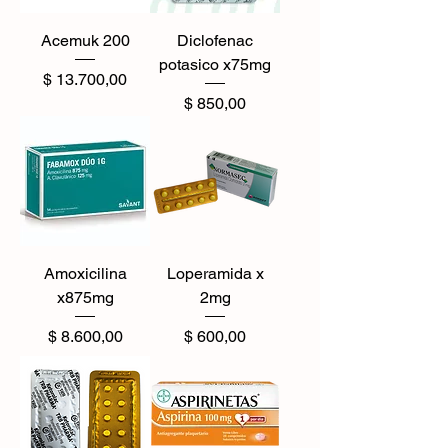
Acemuk 200
Diclofenac
potasico x75mg
Precio
$ 13.700,00
Precio
$ 850,00
Amoxicilina
Loperamida x
x875mg
2mg
Precio
Precio
$ 8.600,00
$ 600,00