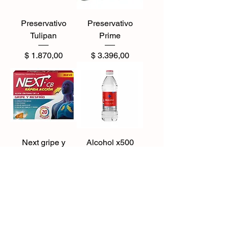
Preservativo
Preservativo
Tulipan
Prime
Precio
Precio
$ 1.870,00
$ 3.396,00
Next gripe y
Alcohol x500
resfrio
Precio
$ 2.040,00
Precio
$ 8.105,00