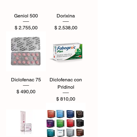
Geniol 500
Dorixina
Precio
Precio
$ 2.755,00
$ 2.538,00
Diclofenac 75
Diclofenac con
Pridinol
Precio
$ 490,00
Precio
$ 810,00