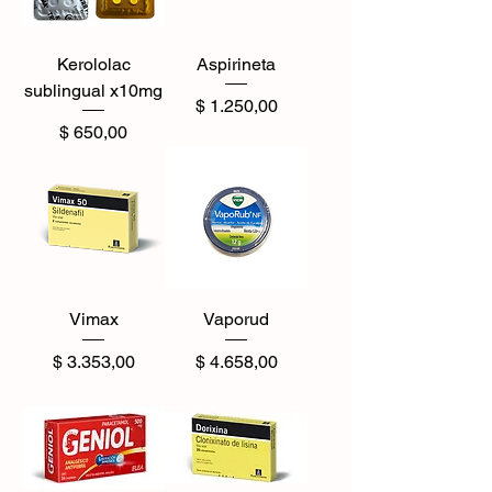
Kerololac
Aspirineta
sublingual x10mg
Precio
$ 1.250,00
Precio
$ 650,00
Vimax
Vaporud
Precio
Precio
$ 3.353,00
$ 4.658,00