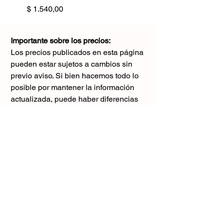
Precio
$ 1.540,00
Importante sobre los precios:
Los precios publicados en esta página
pueden estar sujetos a cambios sin
previo aviso. Si bien hacemos todo lo
posible por mantener la información
actualizada, puede haber diferencias
con los valores reales al momento de la
compra. Agradecemos tu comprensión y
te sugerimos consultar antes de realizar
cualquier pedido.
El único precio válido
es el que figura en la boleta al momento
de la compra.
Gracias por tu comprensión.