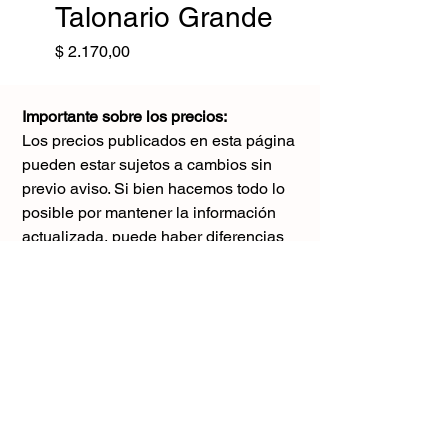
Talonario Grande
Precio
$ 2.170,00
Importante sobre los precios:
Los precios publicados en esta página
pueden estar sujetos a cambios sin
previo aviso. Si bien hacemos todo lo
posible por mantener la información
actualizada, puede haber diferencias
con los valores reales al momento de la
compra. Agradecemos tu comprensión y
te sugerimos consultar antes de realizar
cualquier pedido.
El único precio válido
es el que figura en la boleta al momento
de la compra.
Gracias por tu comprensión.