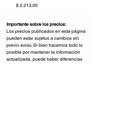
Precio
$ 2.213,00
Importante sobre los precios:
Los precios publicados en esta página
pueden estar sujetos a cambios sin
previo aviso. Si bien hacemos todo lo
posible por mantener la información
actualizada, puede haber diferencias
con los valores reales al momento de la
compra. Agradecemos tu comprensión y
te sugerimos consultar antes de realizar
cualquier pedido.
El único precio válido
es el que figura en la boleta al momento
de la compra.
Gracias por tu comprensión.