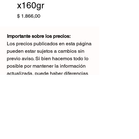
x160gr
Precio
$ 1.866,00
Importante sobre los precios:
Los precios publicados en esta página
pueden estar sujetos a cambios sin
previo aviso. Si bien hacemos todo lo
posible por mantener la información
actualizada, puede haber diferencias
con los valores reales al momento de la
compra. Agradecemos tu comprensión y
te sugerimos consultar antes de realizar
cualquier pedido.
El único precio válido
es el que figura en la boleta al momento
de la compra.
Gracias por tu comprensión.