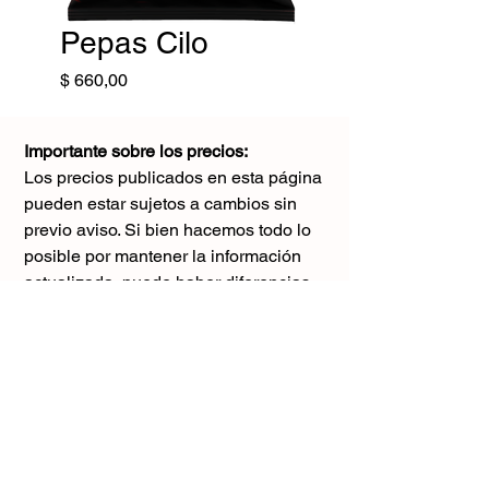
Pepas Cilo
Precio
$ 660,00
Importante sobre los precios:
Los precios publicados en esta página
pueden estar sujetos a cambios sin
previo aviso. Si bien hacemos todo lo
posible por mantener la información
actualizada, puede haber diferencias
con los valores reales al momento de la
compra. Agradecemos tu comprensión y
te sugerimos consultar antes de realizar
cualquier pedido.
El único precio válido
es el que figura en la boleta al momento
de la compra.
Gracias por tu comprensión.