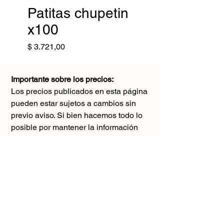
Patitas chupetin
x100
Precio
$ 3.721,00
Importante sobre los precios:
Los precios publicados en esta página
pueden estar sujetos a cambios sin
previo aviso. Si bien hacemos todo lo
posible por mantener la información
actualizada, puede haber diferencias
con los valores reales al momento de la
compra. Agradecemos tu comprensión y
te sugerimos consultar antes de realizar
cualquier pedido.
El único precio válido
es el que figura en la boleta al momento
de la compra.
Gracias por tu comprensión.