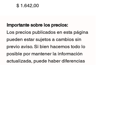
Precio
$ 1.642,00
Importante sobre los precios:
Los precios publicados en esta página
pueden estar sujetos a cambios sin
previo aviso. Si bien hacemos todo lo
posible por mantener la información
actualizada, puede haber diferencias
con los valores reales al momento de la
compra. Agradecemos tu comprensión y
te sugerimos consultar antes de realizar
cualquier pedido.
El único precio válido
es el que figura en la boleta al momento
de la compra.
Gracias por tu comprensión.