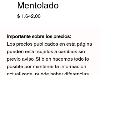
Mentolado
Precio
$ 1.642,00
Importante sobre los precios:
Los precios publicados en esta página
pueden estar sujetos a cambios sin
previo aviso. Si bien hacemos todo lo
posible por mantener la información
actualizada, puede haber diferencias
con los valores reales al momento de la
compra. Agradecemos tu comprensión y
te sugerimos consultar antes de realizar
cualquier pedido.
El único precio válido
es el que figura en la boleta al momento
de la compra.
Gracias por tu comprensión.