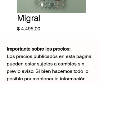
Migral
Precio
$ 4.495,00
Importante sobre los precios:
Los precios publicados en esta página
pueden estar sujetos a cambios sin
previo aviso. Si bien hacemos todo lo
posible por mantener la información
actualizada, puede haber diferencias
con los valores reales al momento de la
compra. Agradecemos tu comprensión y
te sugerimos consultar antes de realizar
cualquier pedido.
El único precio válido
es el que figura en la boleta al momento
de la compra.
Gracias por tu comprensión.