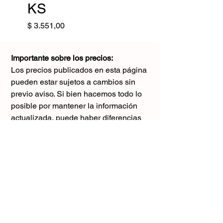
KS
Precio
$ 3.551,00
Importante sobre los precios:
Los precios publicados en esta página
pueden estar sujetos a cambios sin
previo aviso. Si bien hacemos todo lo
posible por mantener la información
actualizada, puede haber diferencias
con los valores reales al momento de la
compra. Agradecemos tu comprensión y
te sugerimos consultar antes de realizar
cualquier pedido.
El único precio válido
es el que figura en la boleta al momento
de la compra.
Gracias por tu comprensión.