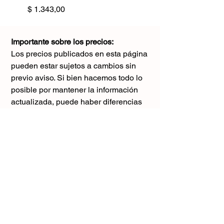
Precio
$ 1.343,00
Importante sobre los precios:
Los precios publicados en esta página
pueden estar sujetos a cambios sin
previo aviso. Si bien hacemos todo lo
posible por mantener la información
actualizada, puede haber diferencias
con los valores reales al momento de la
compra. Agradecemos tu comprensión y
te sugerimos consultar antes de realizar
cualquier pedido.
El único precio válido
es el que figura en la boleta al momento
de la compra.
Gracias por tu comprensión.