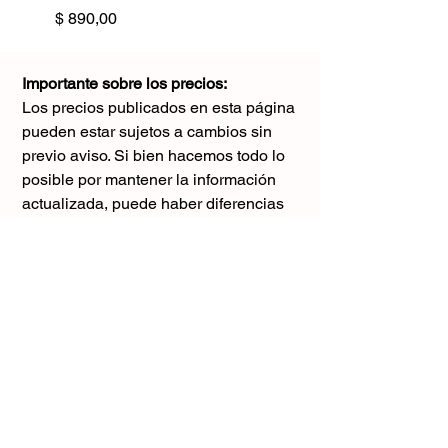
Precio
$ 890,00
Importante sobre los precios:
Los precios publicados en esta página
pueden estar sujetos a cambios sin
previo aviso. Si bien hacemos todo lo
posible por mantener la información
actualizada, puede haber diferencias
con los valores reales al momento de la
compra. Agradecemos tu comprensión y
te sugerimos consultar antes de realizar
cualquier pedido.
El único precio válido
es el que figura en la boleta al momento
de la compra.
Gracias por tu comprensión.