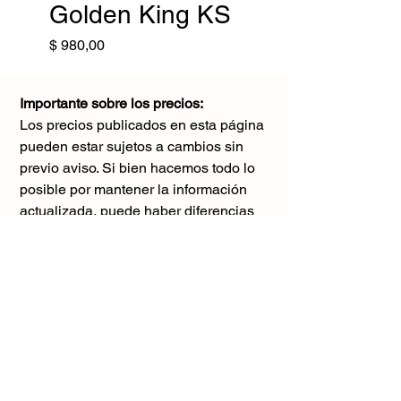
Golden King KS
Precio
$ 980,00
Importante sobre los precios:
Los precios publicados en esta página
pueden estar sujetos a cambios sin
previo aviso. Si bien hacemos todo lo
posible por mantener la información
actualizada, puede haber diferencias
con los valores reales al momento de la
compra. Agradecemos tu comprensión y
te sugerimos consultar antes de realizar
cualquier pedido.
El único precio válido
es el que figura en la boleta al momento
de la compra.
Gracias por tu comprensión.