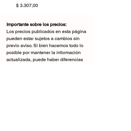
Precio
$ 3.307,00
Importante sobre los precios:
Los precios publicados en esta página
pueden estar sujetos a cambios sin
previo aviso. Si bien hacemos todo lo
posible por mantener la información
actualizada, puede haber diferencias
con los valores reales al momento de la
compra. Agradecemos tu comprensión y
te sugerimos consultar antes de realizar
cualquier pedido.
El único precio válido
es el que figura en la boleta al momento
de la compra.
Gracias por tu comprensión.