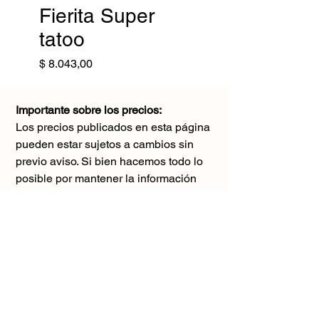
Fierita Super
tatoo
Precio
$ 8.043,00
Importante sobre los precios:
Los precios publicados en esta página
pueden estar sujetos a cambios sin
previo aviso. Si bien hacemos todo lo
posible por mantener la información
actualizada, puede haber diferencias
con los valores reales al momento de la
compra. Agradecemos tu comprensión y
te sugerimos consultar antes de realizar
cualquier pedido.
El único precio válido
es el que figura en la boleta al momento
de la compra.
Gracias por tu comprensión.