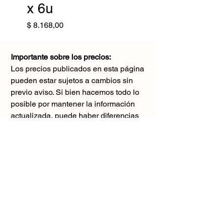
x 6u
Precio
$ 8.168,00
Importante sobre los precios:
Los precios publicados en esta página
pueden estar sujetos a cambios sin
previo aviso. Si bien hacemos todo lo
posible por mantener la información
actualizada, puede haber diferencias
con los valores reales al momento de la
compra. Agradecemos tu comprensión y
te sugerimos consultar antes de realizar
cualquier pedido.
El único precio válido
es el que figura en la boleta al momento
de la compra.
Gracias por tu comprensión.