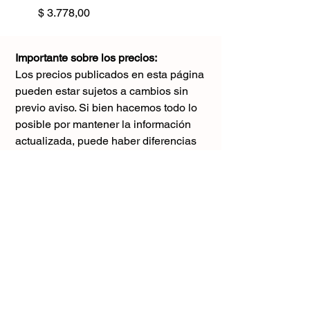
Precio
$ 3.778,00
Importante sobre los precios:
Los precios publicados en esta página
pueden estar sujetos a cambios sin
previo aviso. Si bien hacemos todo lo
posible por mantener la información
actualizada, puede haber diferencias
con los valores reales al momento de la
compra. Agradecemos tu comprensión y
te sugerimos consultar antes de realizar
cualquier pedido.
El único precio válido
es el que figura en la boleta al momento
de la compra.
Gracias por tu comprensión.