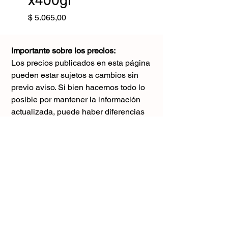
x400gr
Precio
$ 5.065,00
Importante sobre los precios:
Los precios publicados en esta página
pueden estar sujetos a cambios sin
previo aviso. Si bien hacemos todo lo
posible por mantener la información
actualizada, puede haber diferencias
con los valores reales al momento de la
compra. Agradecemos tu comprensión y
te sugerimos consultar antes de realizar
cualquier pedido.
El único precio válido
es el que figura en la boleta al momento
de la compra.
Gracias por tu comprensión.