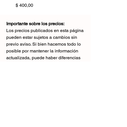
Precio
$ 400,00
Importante sobre los precios:
Los precios publicados en esta página
pueden estar sujetos a cambios sin
previo aviso. Si bien hacemos todo lo
posible por mantener la información
actualizada, puede haber diferencias
con los valores reales al momento de la
compra. Agradecemos tu comprensión y
te sugerimos consultar antes de realizar
cualquier pedido.
El único precio válido
es el que figura en la boleta al momento
de la compra.
Gracias por tu comprensión.