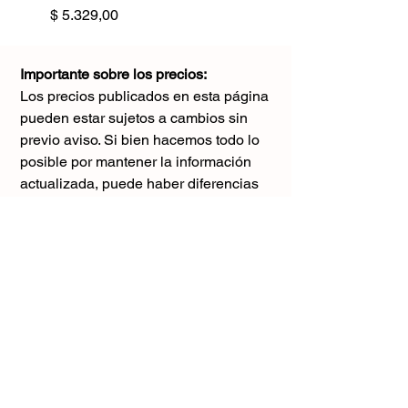
Precio
$ 5.329,00
Importante sobre los precios:
Los precios publicados en esta página
pueden estar sujetos a cambios sin
previo aviso. Si bien hacemos todo lo
posible por mantener la información
actualizada, puede haber diferencias
con los valores reales al momento de la
compra. Agradecemos tu comprensión y
te sugerimos consultar antes de realizar
cualquier pedido.
El único precio válido
es el que figura en la boleta al momento
de la compra.
Gracias por tu comprensión.