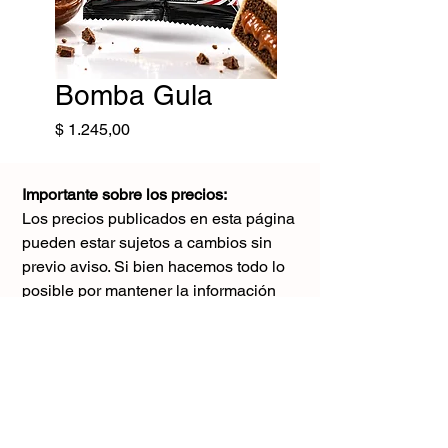
Bomba Gula
Precio
$ 1.245,00
Importante sobre los precios:
Los precios publicados en esta página
pueden estar sujetos a cambios sin
previo aviso. Si bien hacemos todo lo
posible por mantener la información
actualizada, puede haber diferencias
con los valores reales al momento de la
compra. Agradecemos tu comprensión y
te sugerimos consultar antes de realizar
cualquier pedido.
El único precio válido
es el que figura en la boleta al momento